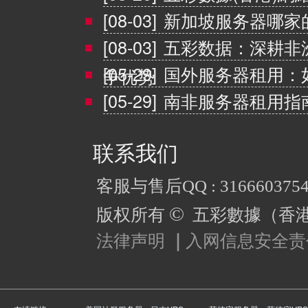
[08-03]
新加坡服务器哪家
[08-03]
五彩数据：深耕非
[05-29]
国外服务器租用：
争优势
[05-29]
南非服务器租用指
联系我们
客服与售后QQ : 316660375
©
版权所有
五彩數據（香
法律声明
｜
入网信息安全责