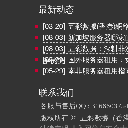
最新动态
[03-20]
五彩數據(香港)網
[08-03]
新加坡服务器哪家
[08-03]
五彩数据：深耕非
[05-29]
国外服务器租用：
争优势
[05-29]
南非服务器租用指
联系我们
客服与售后QQ : 316660375
©
版权所有
五彩數據（香