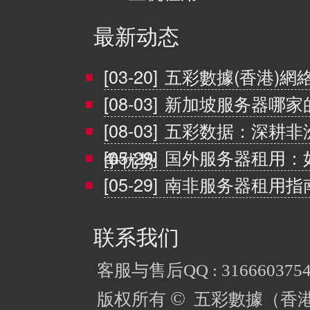
最新动态
[03-20]
五彩數據(香港)網
[08-03]
新加坡服务器哪家
[08-03]
五彩数据：深耕非
[05-29]
国外服务器租用：
争优势
[05-29]
南非服务器租用指
联系我们
客服与售后QQ : 316660375
©
版权所有
五彩數據（香