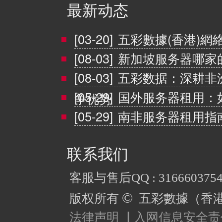
最新动态
[03-20]
五彩數據(香港)網
[08-03]
新加坡服务器哪家
[08-03]
五彩数据：深耕非
[05-29]
国外服务器租用：
争优势
[05-29]
南非服务器租用指
联系我们
客服与售后QQ : 316660375
©
版权所有
五彩數據（香
法律声明
｜
入网信息安全责