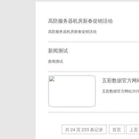
高防服务器机房新春促销活动
高防服务器机房新春促销活动
新闻测试
新闻测试
五彩数据官方网站
五彩数据官方网站201
共
24
页
233
条记录
首页
上页