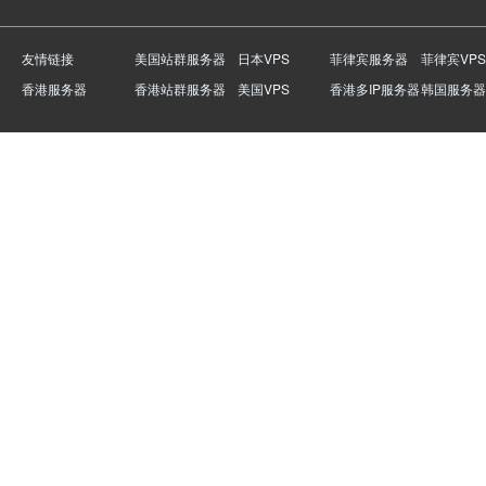
友情链接
美国站群服务器
日本VPS
菲律宾服务器
菲律宾VPS
香港服务器
香港站群服务器
美国VPS
香港多IP服务器
韩国服务器